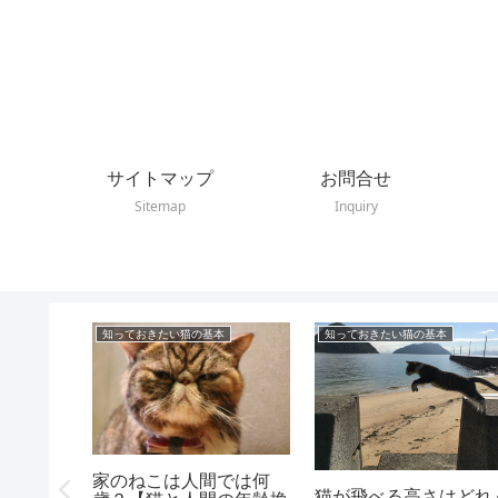
サイトマップ
お問合せ
Sitemap
Inquiry
知っておきたい猫の基本
知っておきたい猫の基本
家のねこは人間では何
猫と家猫
猫が飛べる高さはどれ