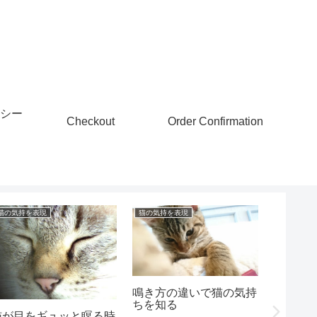
シー
Checkout
Order Confirmation
猫の気持を表現
猫の気持を表現
猫にまつわ
鳴き方の違いで猫の気持
ちを知る
虹の橋
猫が目をギュッと瞑る時