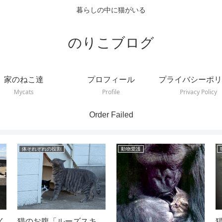
暮らしの中に猫がいる
のりこブログ
家のねこ達
プロフィール
プライバシーポリ
Mycats
Profile
Privacy Policy
Order Failed
体それぞれの役割
動物愛護
く
猫のお腹「ルーズスキ