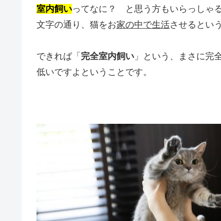
室内飼い
ってなに？ と思う方もいらっしゃ
文字の通り、猫をお
家の中で生活
させるとい
できれば
「
完全室内飼い
」
という、まさに完
低いですよということです。