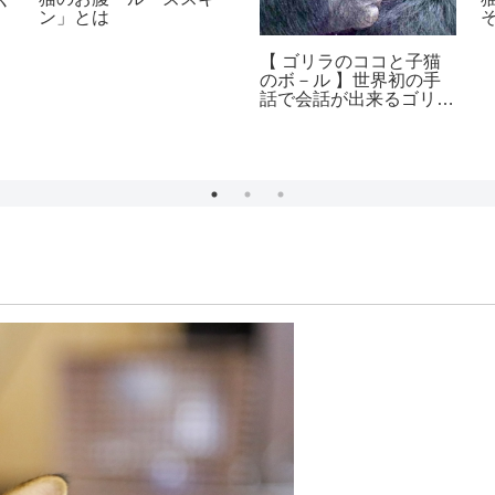
ン」とは
【 ゴリラのココと子猫
のボ－ル 】世界初の手
話で会話が出来るゴリラ
のお話し