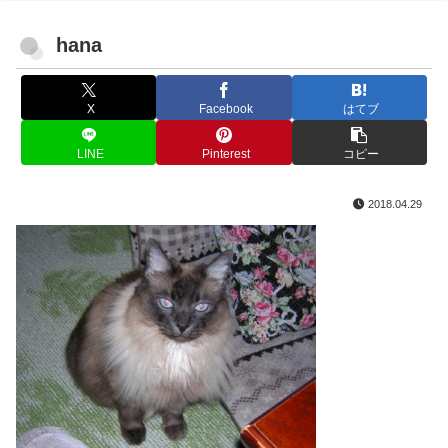
hana
X
Facebook
はてブ
LINE
Pinterest
コピー
2018.04.29