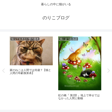
暮らしの中に猫がいる
のりこブログ
知っておきたい猫の基本
猫にまつわる話
知
家のねこは人間では何歳？【猫と
虹の
人間の年齢換算表】
猫
虹の橋『 第2部 』地上で幸せでは
なかった人間と動物