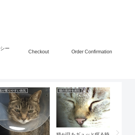
シー
Checkout
Order Confirmation
猫が罹りやすい病気
猫の気持を表現
動物の命を
猫が目をギュッと瞑る時