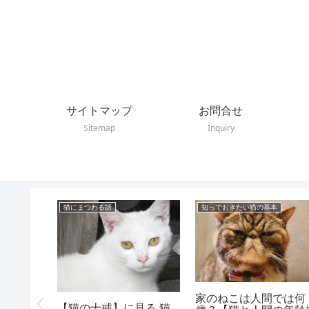
サイトマップ
お問合せ
Sitemap
Inquiry
猫にまつわる話
知っておきたい猫の基本
家のねこは人間では何
【猫の十戒】に見る 猫