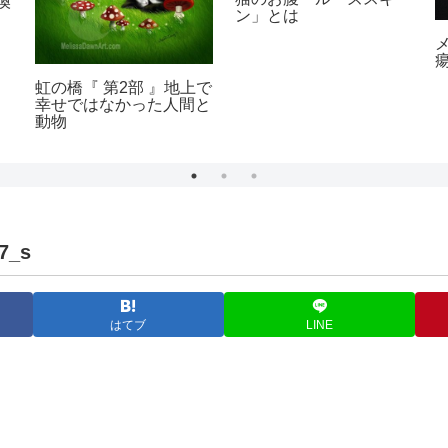
換
ン」とは
虹の橋『 第2部 』地上で
幸せではなかった人間と
動物
7_s
はてブ
LINE