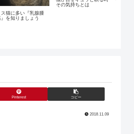
『いの
その気持ちとは
ト』を
メス猫に多い『乳腺腫
瘍』を知りましょう
Pinterest
コピー
2018.11.09