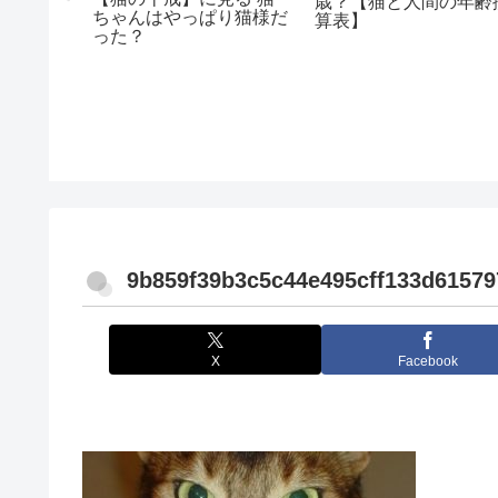
歳？【猫と人間の年齢
ちゃんはやっぱり猫様だ
算表】
った？
コと子猫
界初の手
るゴリラ
9b859f39b3c5c44e495cff133d61579
X
Facebook