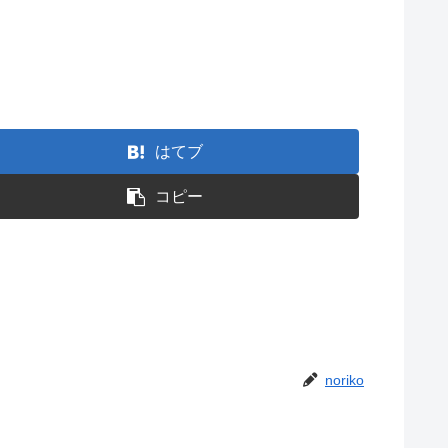
はてブ
コピー
noriko