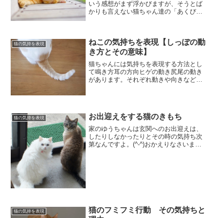
いう感想がまず浮かびますが、そうとば
かりも言えない猫ちゃん達の「あくび」
が表す気持ちがあるようです。今回はそ
んなあくびに関して見ていきたいと思い
ます。ふぁ～～～猫ちゃんがあくびをす
ねこの気持ちを表現【しっぽの動
る時猫ちゃん達があくびを...
猫の気持を表現
き方とその意味】
猫ちゃんには気持ちを表現する方法とし
て鳴き方耳の方向ヒゲの動き尻尾の動き
があります。それぞれ動きや向きなどで
ねこちゃんの気持ちを量ります。そんな
中で今回はねこのしっぽの動き方で今こ
の子は何を言いたいのかな？ 今どんな
気持ちなのかなぁ？ 飼い...
お出迎えをする猫のきもち
猫の気持を表現
家のゆうちゃんは玄関へのお出迎えは、
したりしなかったりとその時の気持ち次
第なんですよ。(^-^)おかえりなさいませ
画像の子はゆうちゃんではありません
が、こんな風に「おかえりなさい」って
待っていてくれるとうれしいものです
ね。みなさんのお家では...
猫のフミフミ行動 その気持ちと
猫の気持を表現