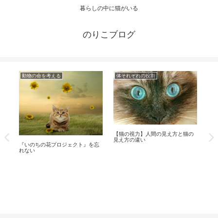
暮らしの中に猫がいる
のりこブログ
動物の命を考える
体それぞれの役割
猫
【猫の視力】人間の見え方と猫の
猫
見え方の違い
猫
】
『いのちの花プロジェクト』を忘
れない