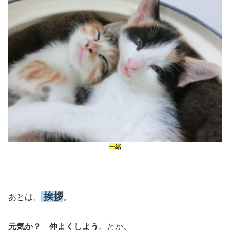
一緒
挨拶
あとは、
。
元気か？ 仲よくしよう
。とか。