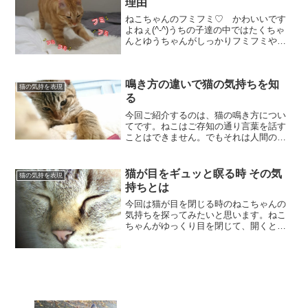
理由
ねこちゃんのフミフミ♡ かわいいです
よねぇ(^-^)うちの子達の中ではたくちゃ
んとゆうちゃんがしっかりフミフミやり
ましたね。ゆうちゃんは今でもやってま
すが。はなちゃんもやりましたけど、軽
い感じで時間も短かったです。なんかす
鳴き方の違いで猫の気持ちを知
ぐに飽きちゃったっ...
猫の気持を表現
る
今回ご紹介するのは、猫の鳴き方につい
てです。ねこはご存知の通り言葉を話す
ことはできません。でもそれは人間の言
葉を話せないという、人間側からのもの
であって、ねこには猫同士にわかる表現
方法がちゃんとあって、人間に対しても
猫が目をギュッと瞑る時 その気
猫の気持を表現
それを上手く使い分けて気...
持ちとは
今回は猫が目を閉じる時のねこちゃんの
気持ちを探ってみたいと思います。ねこ
ちゃんがゆっくり目を閉じて、開くとい
う動作は飼い主さんに対しての愛情表現
と思っていいですよ。そして、信頼・安
心・リラックスの状態です。眠ってない
よねこちゃんがジッとこっ...