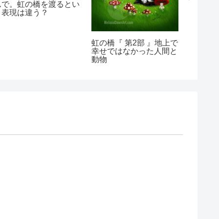
んで。虹の橋を渡るとい
う表現は違う？
虹の橋『 第2部 』地上で
幸せではなかった人間と
動物