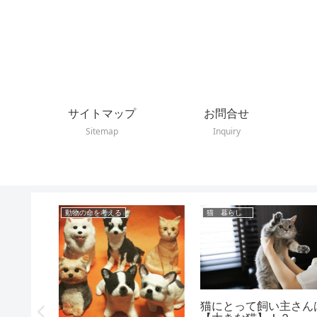
サイトマップ
お問合せ
Sitemap
Inquiry
動物の命を考える
猫 暮らし
間の見え
猫にとって飼い主さん
の違い