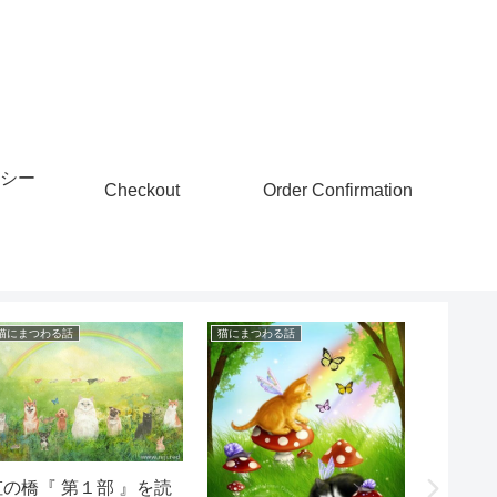
シー
Checkout
Order Confirmation
猫にまつわる話
猫にまつわる話
猫の気持を
鳴き方
ちを
虹の橋『 第１部 』を読