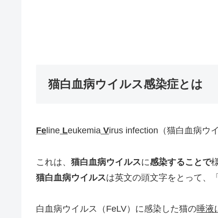
猫白血病ウイルス感染症とは
Fe
line
L
eukemia
V
irus infection（猫白血
これは、
猫白血病ウイルス
に
感染することで
猫白血病ウイルス
は英文の頭文字をとって、
白血病ウイルス（FeLV）に感染した猫の
唾液