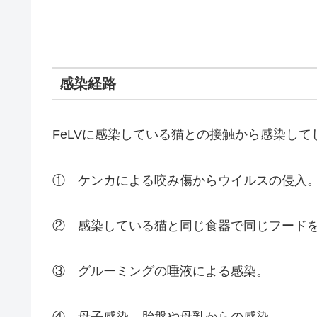
感染経路
FeLVに感染している猫との接触から感染して
① ケンカによる咬み傷からウイルスの侵入
② 感染している猫と同じ食器で同じフード
③ グルーミングの唾液による感染。
④ 母子感染 胎盤や母乳からの感染。