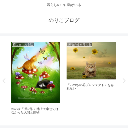
暮らしの中に猫がいる
のりこブログ
猫にまつわる話
動物の命を考える
体
猫
『いのちの花プロジェクト』を忘
れない
虹の橋『 第2部 』地上で幸せでは
なかった人間と動物