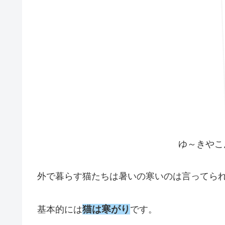
ゆ～きやこ
外で暮らす猫たちは暑いの寒いのは言ってら
猫は寒がり
基本的には
です。