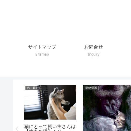
サイトマップ
お問合せ
Sitemap
Inquiry
猫 暮らし
動物愛護
猫の気持
猫にとって飼い主さんは