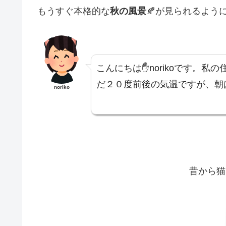
もうすぐ本格的な
秋の風景
🍂が見られるよ
こんにちは✋norikoです。
だ２０度前後の気温ですが、朝は
noriko
昔から猫