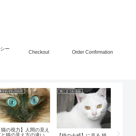
シー
Checkout
Order Confirmation
体それぞれの役割
猫にまつわる話
体それぞれ
【猫の視力】人間の見え
方と猫の見え方の違い
【猫の十戒】に見る 猫
猫のお