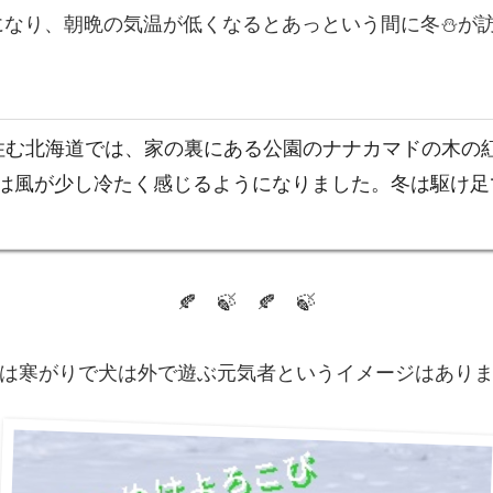
うになり、朝晩の気温が低くなるとあっという間に冬⛄が
私の住む北海道では、家の裏にある公園のナナカマドの木
風が少し冷たく感じるようになりました。冬は駆け足で訪
🍂 🍃 🍂 🍃
は寒がりで犬は外で遊ぶ元気者というイメージはあり