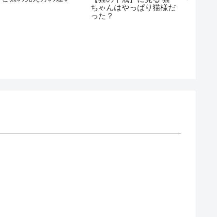
ちゃんはやっぱり猫様だ
ン」と
った？