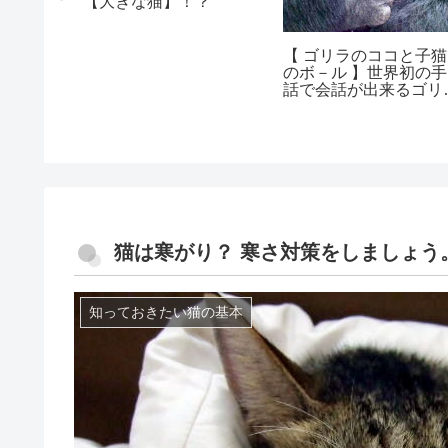
【大きな猫】！？
【 ゴリラのココと子猫
のボ－ル 】世界初の手
話で会話が出来るゴリ
のお話し
猫は寒がり？ 寒さ対策をしましょう
知っておきたい猫の基本