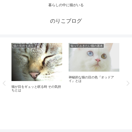
暮らしの中に猫がいる
のりこブログ
猫の気持を表現
知っておきたい猫の基本
知
神秘的な猫の目の色『オッドア
イ』とは
の
家
人
猫が目をギュッと瞑る時 その気持
ちとは