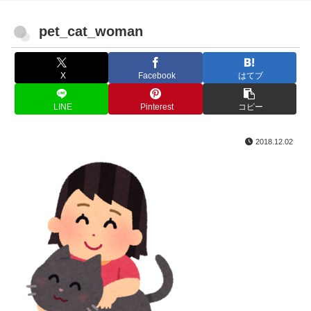
pet_cat_woman
X
Facebook
はてブ
LINE
Pinterest
コピー
2018.12.02