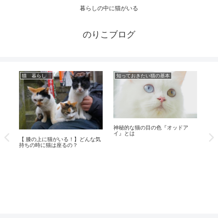
暮らしの中に猫がいる
のりこブログ
猫 暮らし
知っておきたい猫の基本
動
神秘的な猫の目の色『オッドア
イ』とは
【 膝の上に猫がいる！】どんな気
持ちの時に猫は座るの？
【 
世
ラ