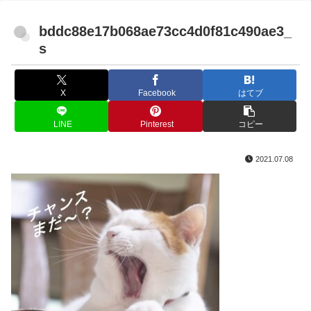
bddc88e17b068ae73cc4d0f81c490ae3_
s
X
Facebook
はてブ
LINE
Pinterest
コピー
2021.07.08