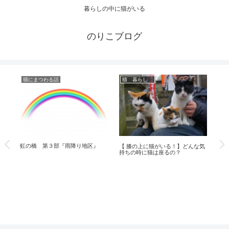
暮らしの中に猫がいる
のりこブログ
猫にまつわる話
猫 暮らし
体
【
加
虹の橋 第３部『雨降り地区』
【 膝の上に猫がいる！】どんな気
見
持ちの時に猫は座るの？