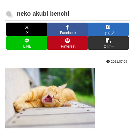
neko akubi benchi
X
Facebook
はてブ
LINE
Pinterest
コピー
2021.07.08