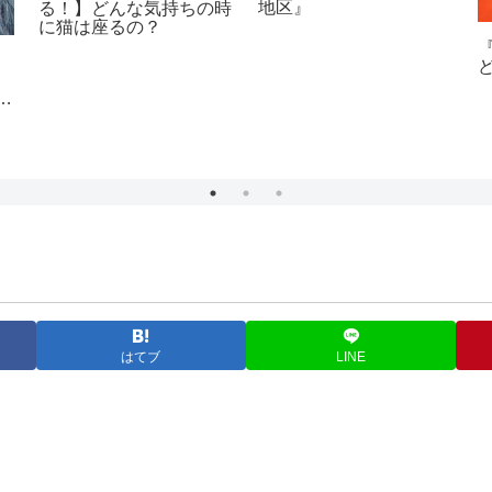
地区』
る！】どんな気持ちの時
に猫は座るの？
ラ
はてブ
LINE