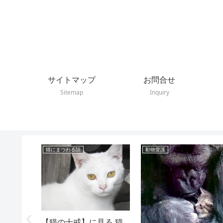
サイトマップ
お問合せ
Sitemap
Inquiry
猫にまつわる話
動物愛護
【猫の十戒】に見る 猫