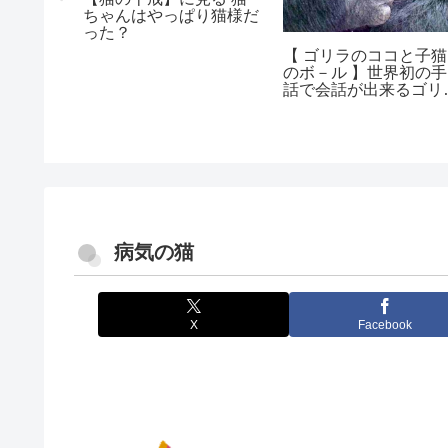
ちゃんはやっぱり猫様だ
った？
乳腺腫
【 ゴリラのココと子猫
ょう
のボ－ル 】世界初の手
話で会話が出来るゴリ
のお話し
病気の猫
X
Facebook