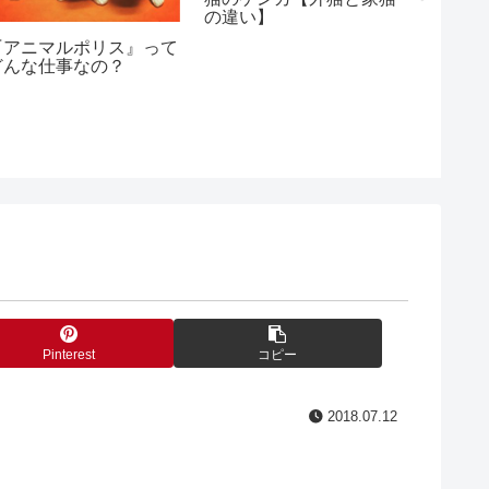
んで。
の違い】
う表現
『アニマルポリス』って
どんな仕事なの？
Pinterest
コピー
2018.07.12