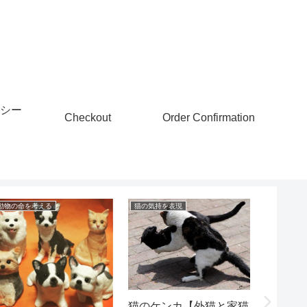
シー
Checkout
Order Confirmation
動物の命を考える
猫の気持を表現
猫にまつわ
虹の橋『
猫のケンカ【外猫と家猫