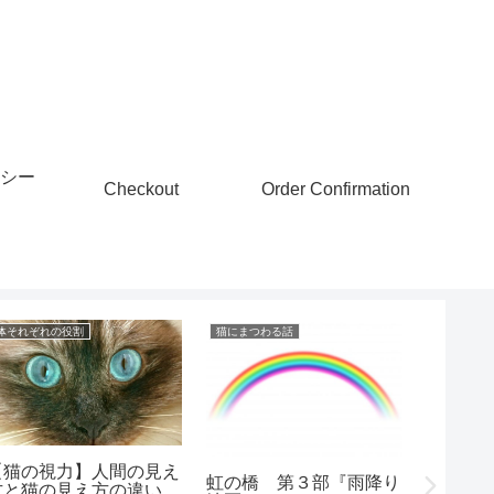
シー
Checkout
Order Confirmation
体それぞれの役割
猫にまつわる話
動物の命を
【猫の視力】人間の見え
虹の橋 第３部『雨降り
方と猫の見え方の違い