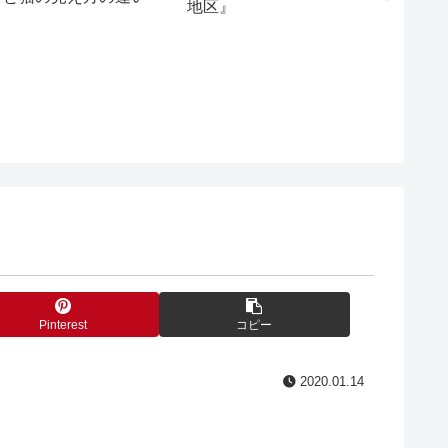
『いの
地区』
ト』を
Pinterest
コピー
2020.01.14