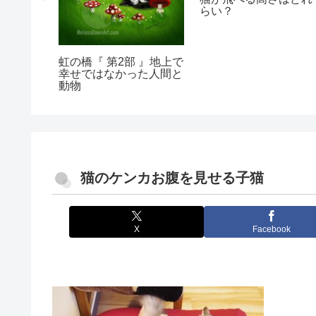
らい？
乳腺腫
ょう
虹の橋『 第2部 』地上で
幸せではなかった人間と
動物
猫のケンカお腹を見せる子猫
X
Facebook