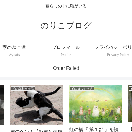
暮らしの中に猫がいる
のりこブログ
家のねこ達
プロフィール
プライバシーポリ
Mycats
Profile
Privacy Policy
Order Failed
猫の気持を表現
猫にまつわる話
【 膝の上
虹の橋『 第１部 』を読
猫のケンカ【外猫と家猫