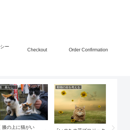
シー
Checkout
Order Confirmation
猫 暮らし
動物の命を考える
動物愛護
に猫がい