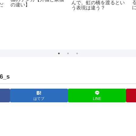
んで。虹の橋を渡るとい
だ
の違い】
う表現は違う？
6_s
はてブ
LINE