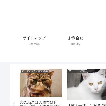
サイトマップ
お問合せ
Sitemap
Inquiry
知っておきたい猫の基本
猫にまつわる話
家のねこは人間では何
と瞑る時
【猫の十戒】に見る 猫