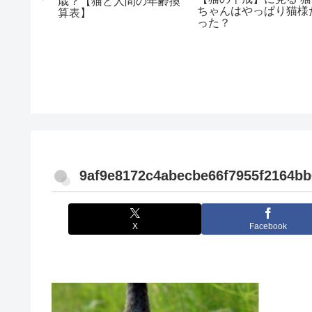
歳？【猫と人間の年齢換
ちゃんはやっぱり猫様
算表】
った？
9af9e8172c4abecbe66f7955f2164bb
X
Facebook