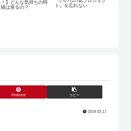
『いのちの花プロジェク
る！】どんな気持ちの時
ト』を忘れない
に猫は座るの？
【 ゴリ
のボ－ル
話で会
のお話
Pinterest
コピー
2019.03.17