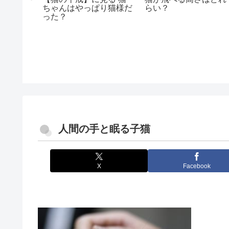
持ちの時
ちゃんはやっぱり猫様だ
らい？
った？
人間の手と眠る子猫
X
Facebook