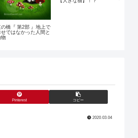
【大きな猫】！？
虹の橋『 第2部 』地上で
幸せではなかった人間と
動物
Pinterest
コピー
2020.03.04