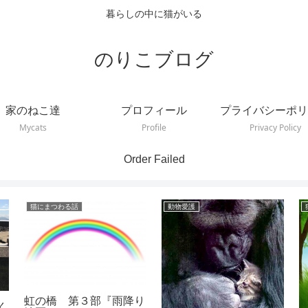
暮らしの中に猫がいる
のりこブログ
家のねこ達
プロフィール
プライバシーポリ
Mycats
Profile
Privacy Policy
Order Failed
猫にまつわる話
動物愛護
虹の橋 第３部『雨降り
く