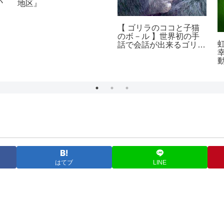
地区』
【 ゴリラのココと子猫
のボ－ル 】世界初の手
話で会話が出来るゴリラ
のお話し
はてブ
LINE