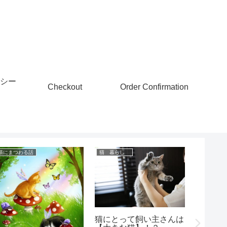
シー
Checkout
Order Confirmation
猫にまつわる話
猫 暮らし
知っておき
神秘的
ッドア
猫にとって飼い主さんは