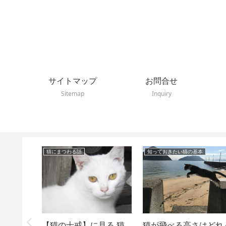
サイトマップ
お問合せ
Sitemap
Inquiry
猫にまつわる話
知っておきたい猫の基本
【猫の十戒】に見る 猫
猫が飛べる高さはどれ