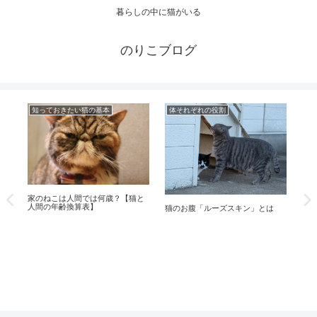
暮らしの中に猫がいる
のりこブログ
知っておきたい猫の基本
体それぞれの役割
知
神
イ
な
家のねこは人間では何歳？【猫と
人間の年齢換算表】
猫のお腹「ルーズスキン」とは