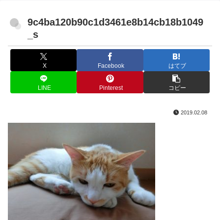
9c4ba120b90c1d3461e8b14cb18b1049
_s
X
Facebook
はてブ
LINE
Pinterest
コピー
2019.02.08