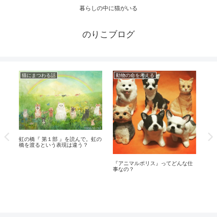
暮らしの中に猫がいる
のりこブログ
猫にまつわる話
動物の命を考える
動
虹の橋『 第１部 』を読んで。虹の
『
橋を渡るという表現は違う？
れ
『アニマルポリス』ってどんな仕
事なの？