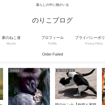
暮らしの中に猫がいる
のりこブログ
家のねこ達
プロフィール
プライバシーポリ
Mycats
Profile
Privacy Policy
Order Failed
動物愛護
猫の気持を表現
猫のケンカ【外猫と家猫