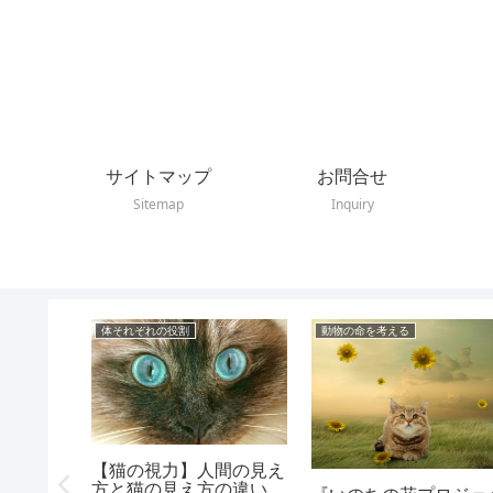
サイトマップ
お問合せ
Sitemap
Inquiry
体それぞれの役割
動物の命を考える
【猫の視力】人間の見え
主さんは
方と猫の見え方の違い