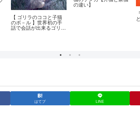
ク
の違い】
【 ゴリラのココと子猫
のボ－ル 】世界初の手
話で会話が出来るゴリラ
のお話し
はてブ
LINE