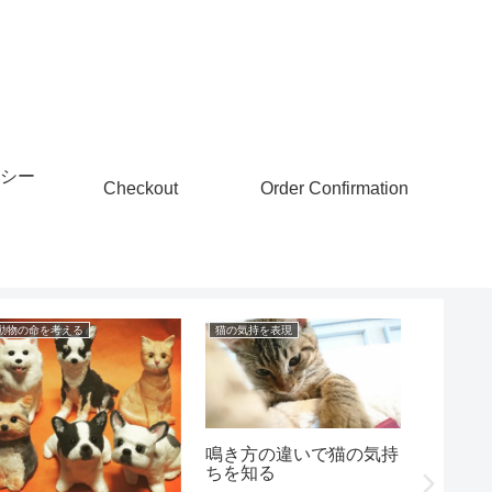
シー
Checkout
Order Confirmation
動物の命を考える
猫の気持を表現
猫にまつわ
鳴き方の違いで猫の気持
ちを知る
虹の橋