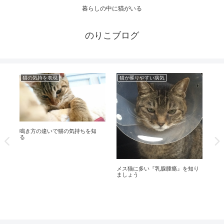
暮らしの中に猫がいる
のりこブログ
猫の気持を表現
猫が罹りやすい病気
知
神
鳴き方の違いで猫の気持ちを知
イ
る
メス猫に多い『乳腺腫瘍』を知り
ましょう