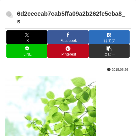
6d2ceceab7cab5ffa09a2b262fe5cba8_
s
X
Facebook
はてブ
LINE
Pinterest
コピー
2018.08.26