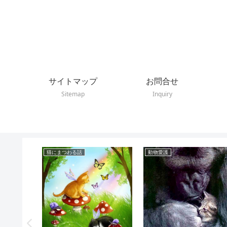
サイトマップ
お問合せ
Sitemap
Inquiry
猫にまつわる話
動物愛護
間の見え
の違い