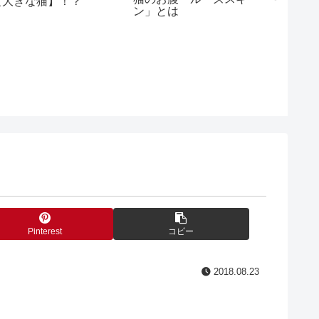
【大きな猫】！？
歳？【
ン」とは
算表
Pinterest
コピー
2018.08.23