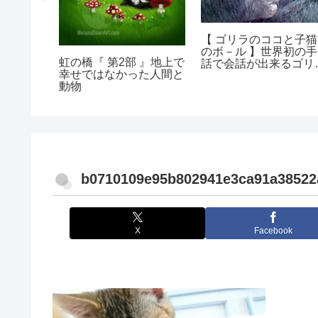
【 ゴリラのココと子猫
のボ－ル 】世界初の手
虹の橋『 第2部 』地上で
話で会話が出来るゴリ
幸せではなかった人間と
のお話し
動物
b0710109e95b802941e3ca91a3852
X
Facebook