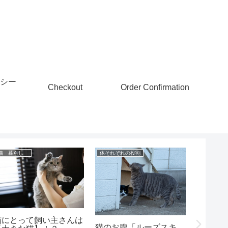
シー
Checkout
Order Confirmation
猫 暮らし
体それぞれの役割
知っておき
猫にとって飼い主さんは
家のね
猫のお腹「ルーズスキ