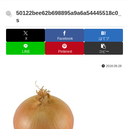
50122bee62b698895a9a6a54445518c0_
s
X
Facebook
はてブ
LINE
Pinterest
コピー
2018.09.28