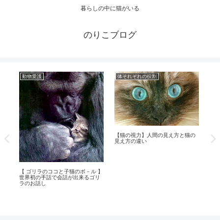
暮らしの中に猫がいる
のりこブログ
動物愛護
体それぞれの役割
動
【猫の視力】人間の見え方と猫の
見え方の違い
『
【 ゴリラのココと子猫のボ－ル 】
事
世界初の手話で会話が出来るゴリ
ラのお話し